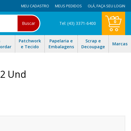
MEU CADASTRO
MEUS PEDIDOS
OLÁ,
FAÇA SEU LOGIN
0
Buscar
Tel: (43) 3371-6400
s
Patchwork
Papelaria e
Scrap e
Marcas
Bordar
e Tecido
Embalagens
Decoupage
02 Und