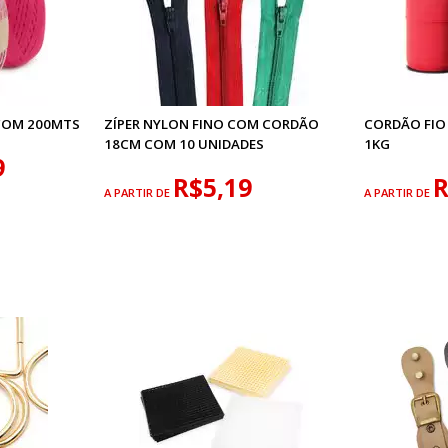
 COM 200MTS
ZÍPER NYLON FINO COM CORDÃO
CORDÃO FIO
18CM COM 10 UNIDADES
1KG
9
R$5,19
R
A PARTIR DE
A PARTIR DE