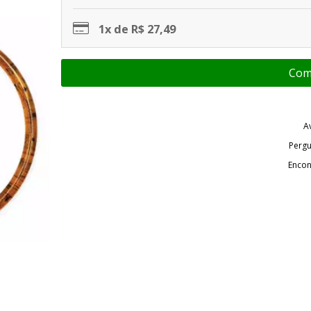
1x de R$ 27,49
A
Pergu
Encon