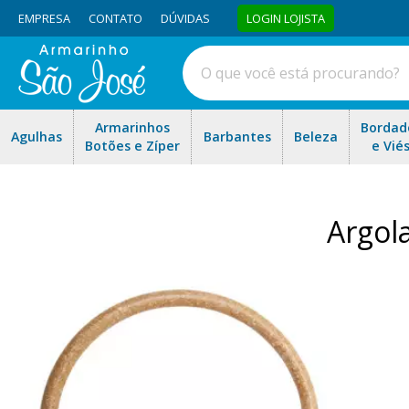
EMPRESA
CONTATO
DÚVIDAS
LOGIN LOJISTA
Armarinhos
Bordad
Agulhas
Barbantes
Beleza
Botões e Zíper
e Vié
Argol