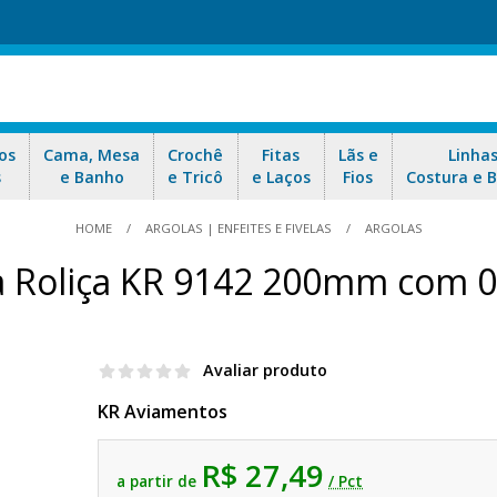
os
Cama, Mesa
Crochê
Fitas
Lãs e
Linha
s
e Banho
e Tricô
e Laços
Fios
Costura e 
HOME
ARGOLAS | ENFEITES E FIVELAS
ARGOLAS
a Roliça KR 9142 200mm com 
Avaliar produto
KR Aviamentos
R$ 27,49
a partir de
/ Pct