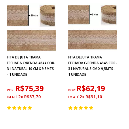
FITA DE JUTA TRAMA
FITA DE JUTA TRAMA
FECHADA C/RENDA 4844 COR-
FECHADA C/RENDA 4845 COR-
31 NATURAL 10 CM X 9,5MTS
31 NATURAL 8 CM X 9,5MTS -
- 1 UNIDADE
1 UNIDADE
R$75,39
R$62,19
POR:
POR:
2x R$37,70
2x R$31,10