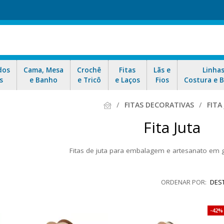
dos
Cama, Mesa
Crochê
Fitas
Lãs e
Linha
s
e Banho
e Tricô
e Laços
Fios
Costura e 
FITAS DECORATIVAS
FITA
Fita Juta
Fitas de juta para embalagem e artesanato em g
ral ou colorido, com trama aberta ou mais fechada e com fio metaliz
decoração de casamento. Aproveite nossas ofertas e envio
DES
42%