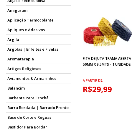
Alças e Fechos Bolsa
Amigurumi
Aplicação Termocolante
Apliques e Adesivos
Argila
Argolas | Enfeites e Fivelas
FITA DE JUTA TRAMA ABERTA
Aromaterapia
50MM X 9,5MTS - 1 UNIDADE
Artigos Religiosos
Aviamentos & Armarinhos
A PARTIR DE:
R$29,99
Balancim
Barbante Para Crochê
Barra Bordada | Barrado Pronto
Base de Corte e Réguas
Bastidor Para Bordar