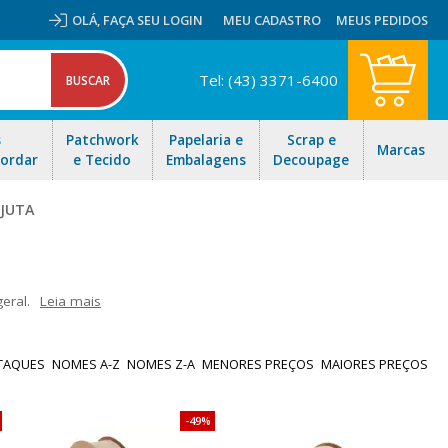
OLÁ,
FAÇA SEU LOGIN
MEU CADASTRO
MEUS PEDIDOS
Tel: (43) 3371-6400
s
Patchwork
Papelaria e
Scrap e
Marcas
Bordar
e Tecido
Embalagens
Decoupage
 JUTA
eral.
Leia mais
ado. Temos também as fitas de juta com renda muito utilizada em
 rápido para todo Brasil!
TAQUES
NOMES A-Z
NOMES Z-A
MENORES PREÇOS
MAIORES PREÇOS
49%