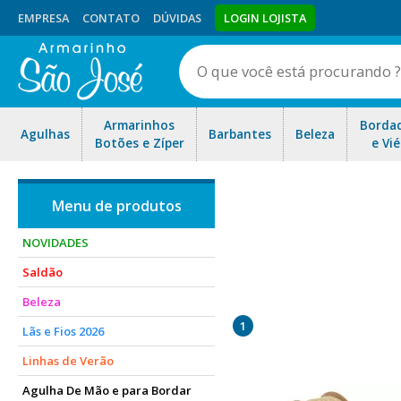
EMPRESA
CONTATO
DÚVIDAS
LOGIN LOJISTA
Armarinhos
Borda
Agulhas
Barbantes
Beleza
Botões e Zíper
e Vié
NOVIDADES
Saldão
São diversos modelos: natu
Beleza
1
Lãs e Fios 2026
Linhas de Verão
Agulha De Mão e para Bordar