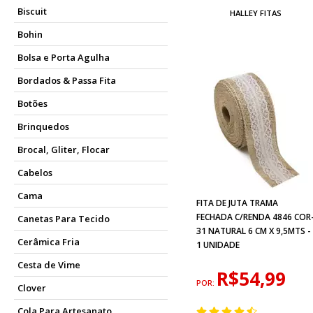
Biscuit
HALLEY FITAS
Bohin
Bolsa e Porta Agulha
Bordados & Passa Fita
Botões
Brinquedos
Brocal, Gliter, Flocar
Cabelos
Cama
FITA DE JUTA TRAMA
FECHADA C/RENDA 4846 COR
Canetas Para Tecido
31 NATURAL 6 CM X 9,5MTS -
Cerâmica Fria
1 UNIDADE
Cesta de Vime
R$54,99
POR:
Clover
Cola Para Artesanato