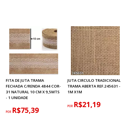
FITA DE JUTA TRAMA
JUTA CIRCULO TRADICIONAL
FECHADA C/RENDA 4844 COR-
TRAMA ABERTA REF.245631 -
31 NATURAL 10 CM X 9,5MTS
1M X1M
- 1 UNIDADE
R$21,19
POR
R$75,39
POR