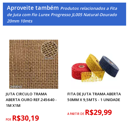
Aproveite também
Produtos relacionados a Fita
de Juta com Fio Lurex Progresso JL005 Natural-Dourado
20mm 10mts
JUTA CIRCULO TRAMA
FITA DE JUTA TRAMA ABERTA
ABERTA OURO REF.245640 -
50MM X 9,5MTS - 1 UNIDADE
1M X1M
R$29,99
A PARTIR DE
R$30,19
POR