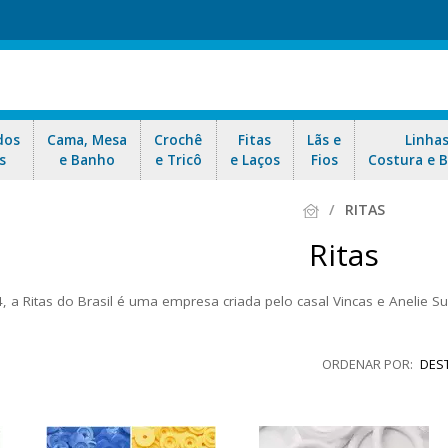
dos
Cama, Mesa
Crochê
Fitas
Lãs e
Linha
s
e Banho
e Tricô
e Laços
Fios
Costura e 
RITAS
Ritas
 a Ritas do Brasil é uma empresa criada pelo casal Vincas e Anelie 
do do nome da empresa, Alvorada em lituano, eles decidiram criar os
 para produzir calças plásticas. Desde então, a empresa tem se desen
DES
plástico. Além disso, a Ritas do Brasil também desenvolveu matrizes
qualidade e eficiência de seus produ