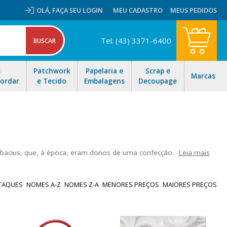
OLÁ,
FAÇA SEU LOGIN
MEU CADASTRO
MEUS PEDIDOS
Tel: (43) 3371-6400
s
Patchwork
Papelaria e
Scrap e
Marcas
Bordar
e Tecido
Embalagens
Decoupage
Subacius, que, à época, eram donos de uma confecção.
Leia mais
 próprios botões de pressão de plástico quando não conseguiram
volvido e crescido, tornando-se líder na América Latina na venda
TAQUES
NOMES A-Z
NOMES Z-A
MENORES PREÇOS
MAIORES PREÇOS
 para aplicar os botões de maneira automatizada, garantindo a
tos.