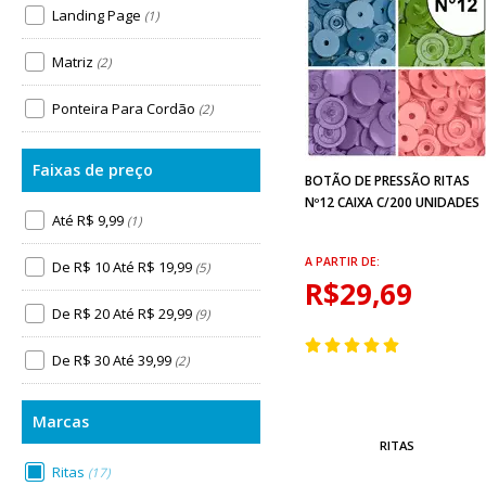
Landing Page
(1)
Matriz
(2)
Ponteira Para Cordão
(2)
BOTÃO DE PRESSÃO RITAS
Nº12 CAIXA C/200 UNIDADES
Até R$ 9,99
(1)
A PARTIR DE:
De R$ 10 Até R$ 19,99
(5)
R$29,69
De R$ 20 Até R$ 29,99
(9)
De R$ 30 Até 39,99
(2)
RITAS
Ritas
(17)