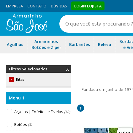
EMPRESA
CONTATO
DÚVIDAS
LOGIN LOJISTA
Armarinhos
Borda
Agulhas
Barbantes
Beleza
Botões e Zíper
e Vié
Filtros Selecionados
Ritas
X
Fundada em junho de 1974,
Inspirados pelo significa
encontrar os que precisavam
1
de botões de pressão de 
Argolas | Enfeites e Fivelas
(10)
Botões
(3)