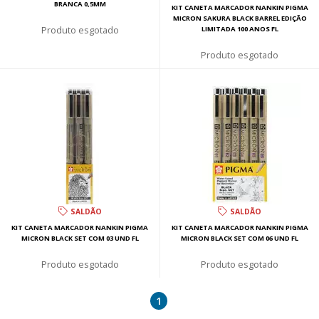
BRANCA 0,5MM
KIT CANETA MARCADOR NANKIN PIGMA
MICRON SAKURA BLACK BARREL EDIÇÃO
esgotado
LIMITADA 100 ANOS FL
esgotado
SALDÃO
SALDÃO
KIT CANETA MARCADOR NANKIN PIGMA
KIT CANETA MARCADOR NANKIN PIGMA
MICRON BLACK SET COM 03 UND FL
MICRON BLACK SET COM 06 UND FL
esgotado
esgotado
1