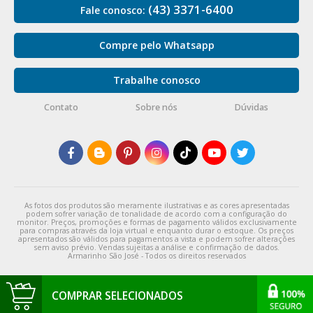
(43) 3371-6400
Fale conosco:
Compre pelo Whatsapp
Trabalhe conosco
Contato
Sobre nós
Dúvidas
As fotos dos produtos são meramente ilustrativas e as cores apresentadas
podem sofrer variação de tonalidade de acordo com a configuração do
monitor. Preços, promoções e formas de pagamento válidos exclusivamente
para compras através da loja virtual e enquanto durar o estoque. Os preços
apresentados são válidos para pagamentos a vista e podem sofrer alterações
sem aviso prévio. Vendas sujeitas a análise e confirmação de dados.
Armarinho São José - Todos os direitos reservados
COMPRAR SELECIONADOS