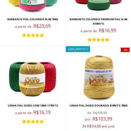
BARBANTE FIAL COLORIDO N.06 700G
BARBANTE COLORIDO PREMIUM FIAL N.06
610MTS
R$23,69
a partir de:
R$16,99
a partir de:
LANÇAMENTO
5%
LINHA FIAL OURO COM 100G 117MTS
LINHA FIAL OURO DOURADO 819MTS 700G
R$16,19
a partir de:
de:
R$109,99
R$103,99
por:
3x R$34,66