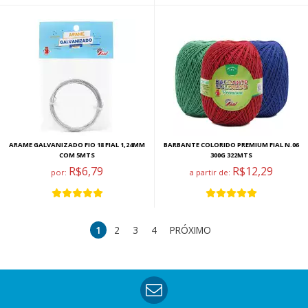
ARAME GALVANIZADO FIO 18 FIAL 1,24MM
BARBANTE COLORIDO PREMIUM FIAL N.06
COM 5MTS
300G 322MTS
R$6,79
R$12,29
por:
a partir de:
1
2
3
4
PRÓXIMO