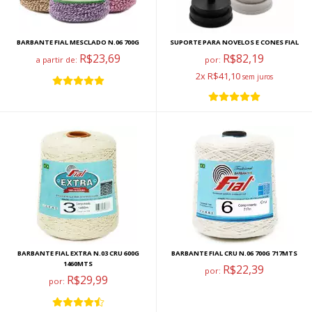
BARBANTE FIAL MESCLADO N.06 700G
SUPORTE PARA NOVELOS E CONES FIAL
R$23,69
R$82,19
a partir de:
por:
2x R$41,10
BARBANTE FIAL EXTRA N.03 CRU 600G
BARBANTE FIAL CRU N.06 700G 717MTS
1460MTS
R$22,39
por:
R$29,99
por: