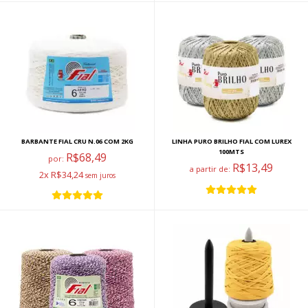
BARBANTE FIAL CRU N.06 COM 2KG
LINHA PURO BRILHO FIAL COM LUREX
100MTS
R$68,49
por:
R$13,49
a partir de:
2x R$34,24