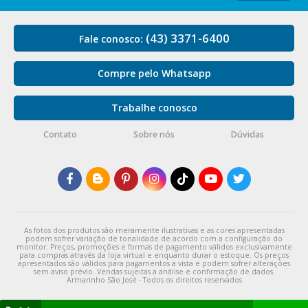
(43) 3371-6400
Fale conosco:
Compre pelo Whatsapp
Trabalhe conosco
Contato
Sobre nós
Dúvidas
As fotos dos produtos são meramente ilustrativas e as cores apresentadas
podem sofrer variação de tonalidade de acordo com a configuração do
monitor. Preços, promoções e formas de pagamento válidos exclusivamente
para compras através da loja virtual e enquanto durar o estoque. Os preços
apresentados são válidos para pagamentos a vista e podem sofrer alterações
sem aviso prévio. Vendas sujeitas a análise e confirmação de dados.
Armarinho São José - Todos os direitos reservados