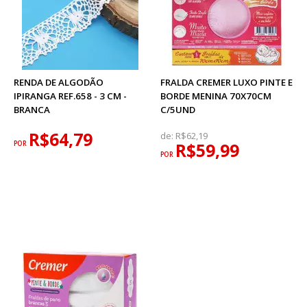
RENDA DE ALGODÃO
FRALDA CREMER LUXO PINTE E
IPIRANGA REF.658 - 3 CM -
BORDE MENINA 70X70CM
BRANCA
C/5UND
R$64,79
de:
R$62,19
POR
R$59,99
POR