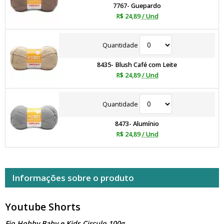
7767- Guepardo
R$ 24,89
/ Und
Quantidade
8435- Blush Café com Leite
R$ 24,89
/ Und
Quantidade
8473- Alumínio
R$ 24,89
/ Und
Informações sobre o produto
Youtube Shorts
Fio Hobby Baby e Kids Circulo 100g