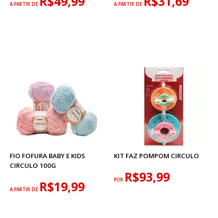
R$49,99
R$31,69
A PARTIR DE
A PARTIR DE
FIO FOFURA BABY E KIDS
KIT FAZ POMPOM CIRCULO
CIRCULO 100G
R$93,99
POR
R$19,99
A PARTIR DE