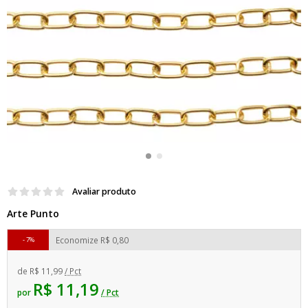
Avaliar produto
Arte Punto
Economize
R$ 0,80
7%
de
R$ 11,99
/ Pct
R$ 11,19
por
/ Pct