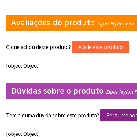
Avaliações do produto
Zíper Nylon Fin
O que achou deste produto?
Avalie este produto
[object Object]
Dúvidas sobre o produto
Zíper Nylon 
Tem alguma dúvida sobre este produto?
Pergunte ao
[object Object]