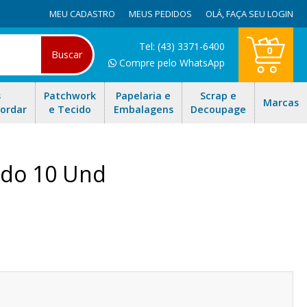
MEU CADASTRO
MEUS PEDIDOS
OLÁ,
FAÇA SEU LOGIN
Tel: (43) 3371-6400
0
Buscar
Compre pelo WhatsApp
s
Patchwork
Papelaria e
Scrap e
Marcas
Bordar
e Tecido
Embalagens
Decoupage
ido 10 Und