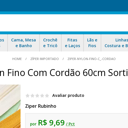
os
Cama, Mesa
Crochê
Fitas
Lãs e
Linha
s
e Banho
e Tricô
e Laços
Fios
Costura e 
HOME
ZÍPER IMPORTADO
ZIPER-NYLON-FINO-C_-CORDAO
on Fino Com Cordão 60cm Sort
Avaliar produto
Ziper Rubinho
R$ 9,69
por
/ Pct