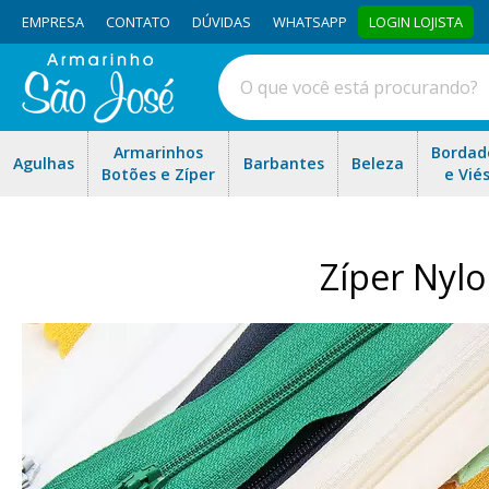
EMPRESA
CONTATO
DÚVIDAS
WHATSAPP
LOGIN LOJISTA
Armarinhos
Bordad
Agulhas
Barbantes
Beleza
Botões e Zíper
e Vié
Zíper Nyl