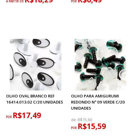
A PARTIR DE
POR
OLHO OVAL BRANCO REF
OLHO PARA AMIGURUMI
16414.013.02 C/20 UNIDADES
REDONDO Nº 09 VERDE C/20
UNIDADES
R$17,49
POR
de:
R$15,60
R$15,59
POR