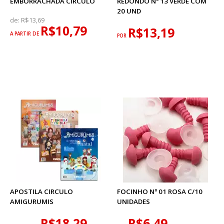
EMBORRACHADA CÍRCULO
REDONDO Nº 13 VERDE COM
20 UND
de:
R$13,69
R$10,79
R$13,19
A PARTIR DE
POR
APOSTILA CIRCULO
FOCINHO Nº 01 ROSA C/10
AMIGURUMIS
UNIDADES
R$18,29
R$6,49