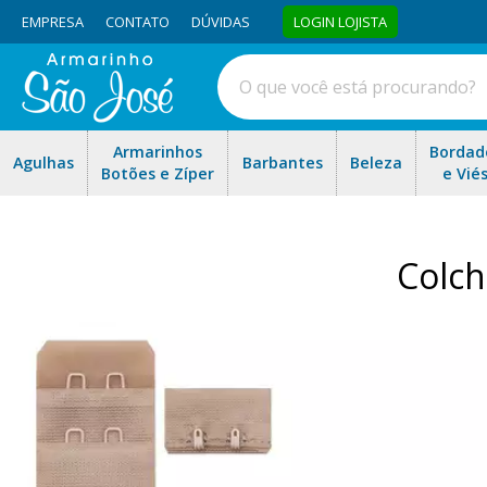
EMPRESA
CONTATO
DÚVIDAS
LOGIN LOJISTA
Armarinhos
Bordad
Agulhas
Barbantes
Beleza
Botões e Zíper
e Vié
Colch