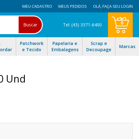
MEU CADASTRO
MEUS PEDIDOS
OLÁ,
FAÇA SEU LOGIN
0
Buscar
Tel: (43) 3371-6400
s
Patchwork
Papelaria e
Scrap e
Marcas
Bordar
e Tecido
Embalagens
Decoupage
00 Und