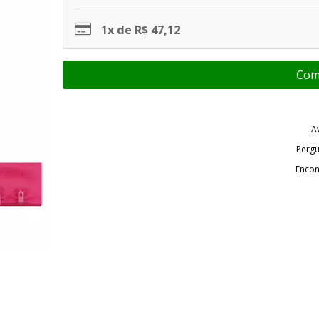
1x de R$ 47,12
A
Pergu
Encon