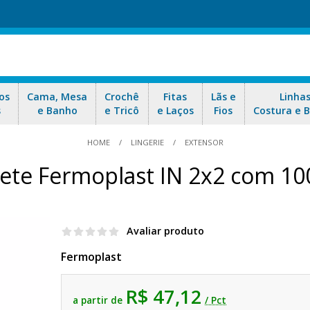
os
Cama, Mesa
Crochê
Fitas
Lãs e
Linha
s
e Banho
e Tricô
e Laços
Fios
Costura e 
HOME
LINGERIE
EXTENSOR
ete Fermoplast IN 2x2 com 1
Avaliar produto
Fermoplast
R$ 47,12
a partir de
/ Pct