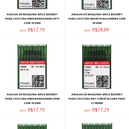
AGULHA DE MAQUINA GROZ BECKERT
AGULHA DE MAQUINA GROZ BECKERT
PARA COSTURA DBK5 BORDADEIRA Nº11
PARA COSTURA B63 Nº10 GALONEIRA COM
COM 10 UND
10 UND
R$17,19
R$28,89
por:
por:
AGULHA DE MAQUINA GROZ BECKERT
AGULHA DE MAQUINA GROZ BECKERT
PARA COSTURA DBK5 BORDADEIRA Nº09
PARA COSTURA DB1-1738 Nº16 CABO FINO
COM 10 UND
C/10UND
R$17,19
R$17,29
por:
por: