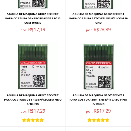
AGULHA DE MAQUINA GROZ BECKERT
AGULHA DE MAQUINA GROZ BECKERT
PARA COSTURA DBK5 BORDADEIRA Nº10
PARA COSTURA B27 OVERLOK Nº11 COM 10
COM 10 UND
UND
R$17,19
R$28,89
por:
por:
AGULHA DE MAQUINA GROZ BECKERT
AGULHA DE MAQUINA GROZ BECKERT
PARA COSTURA DB1-1738 Nº12 CABO FINO
PARA COSTURA DB1-1738 Nº11 CABO FINO
C/10UND
C/10UND
R$17,29
R$17,29
por:
por: