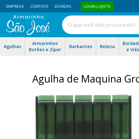
EMPRESA
CONTATO
DÚVIDAS
LOGIN LOJISTA
Armarinhos
Bordad
Agulhas
Barbantes
Beleza
Botões e Zíper
e Vié
Agulha de Maquina Gro