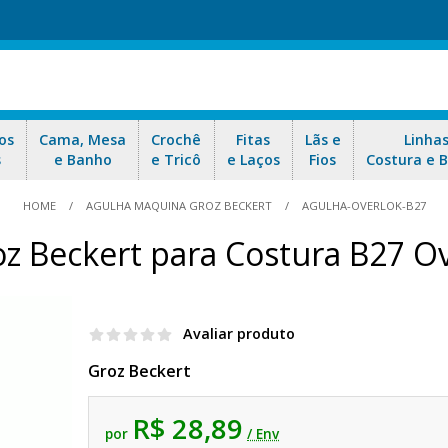
os
Cama, Mesa
Crochê
Fitas
Lãs e
Linha
s
e Banho
e Tricô
e Laços
Fios
Costura e 
HOME
AGULHA MAQUINA GROZ BECKERT
AGULHA-OVERLOK-B27
z Beckert para Costura B27 O
Avaliar produto
Groz Beckert
R$ 28,89
por
/ Env