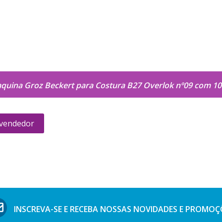
quina Groz Beckert para Costura B27 Overlok nº09 com 1
 vendedor
INSCREVA-SE E RECEBA NOSSAS
NOVIDADES E PROMOÇ