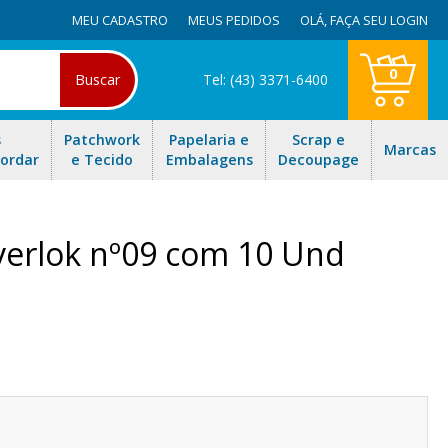
MEU CADASTRO
MEUS PEDIDOS
OLÁ,
FAÇA SEU LOGIN
0
Buscar
Tel: (43) 3371-6400
s
Patchwork
Papelaria e
Scrap e
Marcas
Bordar
e Tecido
Embalagens
Decoupage
verlok nº09 com 10 Und