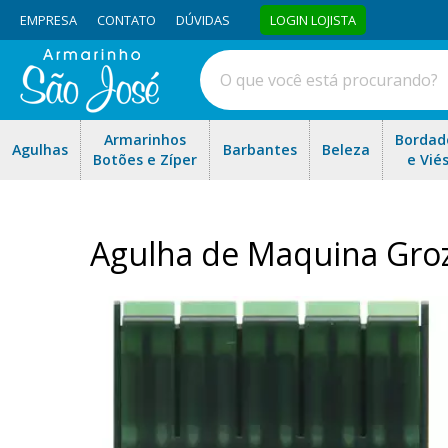
EMPRESA
CONTATO
DÚVIDAS
LOGIN LOJISTA
Armarinhos
Bordad
Agulhas
Barbantes
Beleza
Botões e Zíper
e Vié
Agulha de Maquina Groz