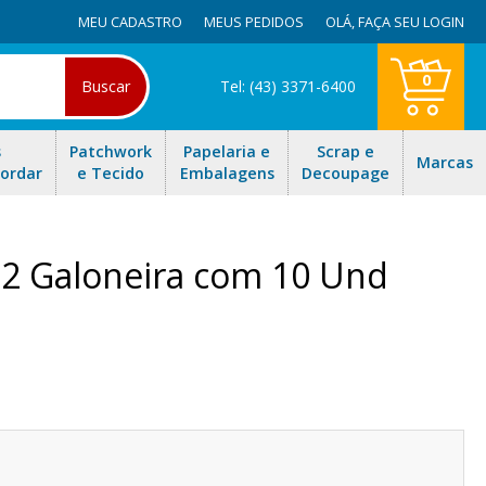
MEU CADASTRO
MEUS PEDIDOS
OLÁ,
FAÇA SEU LOGIN
0
Buscar
Tel: (43) 3371-6400
s
Patchwork
Papelaria e
Scrap e
Marcas
Bordar
e Tecido
Embalagens
Decoupage
22 Galoneira com 10 Und