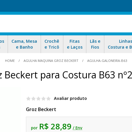
os
Cama, Mesa
Crochê
Fitas
Lãs e
Linha
s
e Banho
e Tricô
e Laços
Fios
Costura e 
HOME
AGULHA MAQUINA GROZ BECKERT
AGULHA-GALONEIRA-B63
 Beckert para Costura B63 nº
Avaliar produto
Groz Beckert
R$ 28,89
por
/ Env