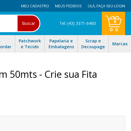
MEU CADASTRO
MEUS PEDIDOS
OLÁ,
FAÇA SEU LOGIN
0
Buscar
Tel: (43) 3371-6400
s
Patchwork
Papelaria e
Scrap e
Marcas
Bordar
e Tecido
Embalagens
Decoupage
 50mts - Crie sua Fita