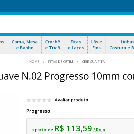
os
Cama, Mesa
Crochê
Fitas
Lãs e
Linha
s
e Banho
e Tricô
e Laços
Fios
Costura e 
HOME
FITAS DE CETIM
CRIE-SUA-FITA
uave N.02 Progresso 10mm com
Avaliar produto
Progresso
R$ 113,59
a partir de
/ Rolo