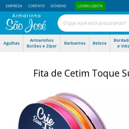
EMPRESA
CONTATO
DÚVIDAS
LOGIN LOJISTA
Armarinhos
Bordad
Agulhas
Barbantes
Beleza
Botões e Zíper
e Vié
Fita de Cetim Toque S