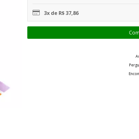
3x de R$ 37,86
A
Pergu
Encon