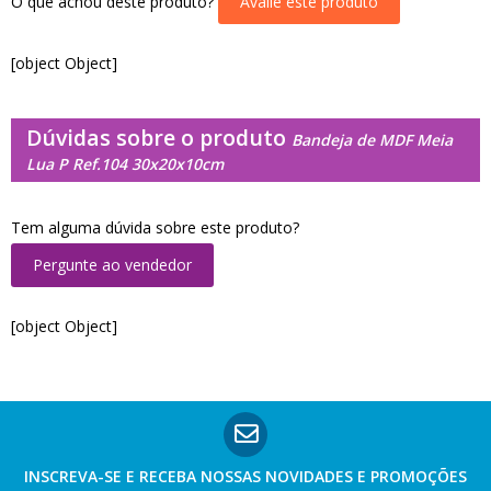
O que achou deste produto?
Avalie este produto
[object Object]
Dúvidas sobre o produto
Bandeja de MDF Meia
Lua P Ref.104 30x20x10cm
Tem alguma dúvida sobre este produto?
Pergunte ao vendedor
[object Object]
INSCREVA-SE E RECEBA NOSSAS
NOVIDADES E PROMOÇÕES