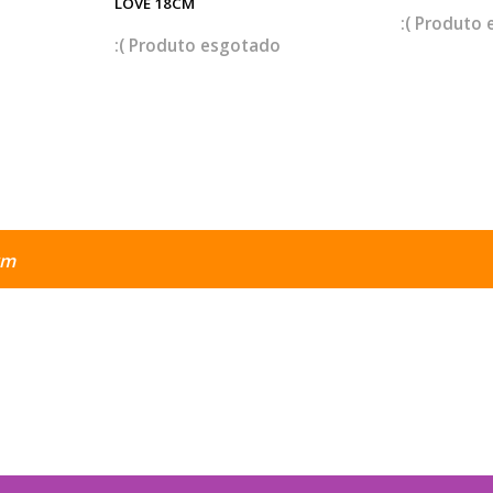
LOVE 18CM
esgotado
ym