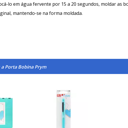
ocá-lo em água fervente por 15 a 20 segundos, moldar as b
riginal, mantendo-se na forma moldada.
 a Porta Bobina Prym