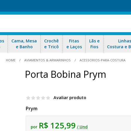
os
Cama, Mesa
Crochê
Fitas
Lãs e
Linha
s
e Banho
e Tricô
e Laços
Fios
Costura e 
HOME
AVIAMENTOS & ARMARINHOS
ACESSORIOS-PARA-COSTURA
Porta Bobina Prym
Avaliar produto
Prym
R$ 125,99
por
/ Und