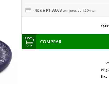
4x de R$ 33,08
com juros de 1,99% a.m.
Quan
COMPRAR
A
Pergu
Encon