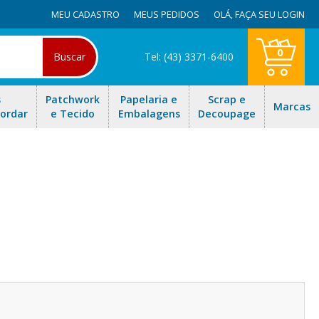
MEU CADASTRO
MEUS PEDIDOS
OLÁ,
FAÇA SEU LOGIN
0
Buscar
Tel: (43) 3371-6400
s
Patchwork
Papelaria e
Scrap e
Marcas
Bordar
e Tecido
Embalagens
Decoupage