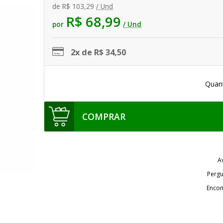
de
R$ 103,29
/ Und
R$ 68,99
por
/ Und
2x de R$ 34,50
Quan
COMPRAR
A
Pergu
Encon