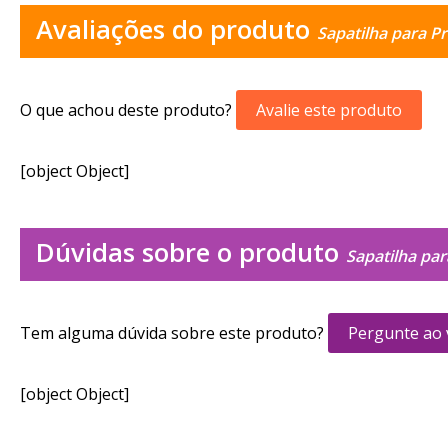
Avaliações do produto
Sapatilha para P
O que achou deste produto?
Avalie este produto
[object Object]
Dúvidas sobre o produto
Sapatilha pa
Tem alguma dúvida sobre este produto?
Pergunte ao
[object Object]