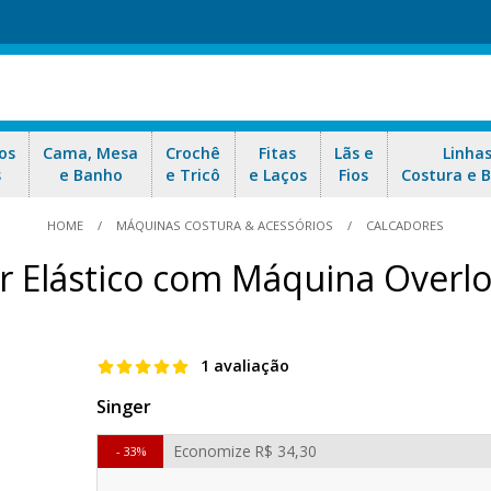
os
Cama, Mesa
Crochê
Fitas
Lãs e
Linha
s
e Banho
e Tricô
e Laços
Fios
Costura e 
HOME
MÁQUINAS COSTURA & ACESSÓRIOS
CALCADORES
ar Elástico com Máquina Overl
1 avaliação
Singer
Economize
R$ 34,30
33%