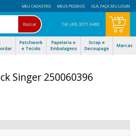
MEU CADASTRO
MEUS PEDIDOS
OLÁ,
FAÇA SEU LOGIN
0
Buscar
Tel: (43) 3371-6400
s
Patchwork
Papelaria e
Scrap e
Marcas
Bordar
e Tecido
Embalagens
Decoupage
ock Singer 250060396