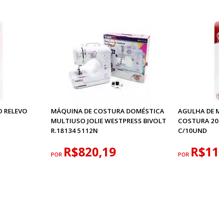
O RELEVO
MÁQUINA DE COSTURA DOMÉSTICA
AGULHA DE 
MULTIUSO JOLIE WESTPRESS BIVOLT
COSTURA 204
R.18134 5112N
C/10UND
R$820,19
R$11
POR
POR