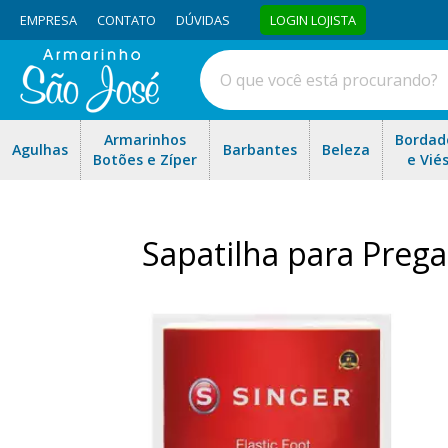
EMPRESA
CONTATO
DÚVIDAS
LOGIN LOJISTA
Armarinhos
Bordad
Agulhas
Barbantes
Beleza
Botões e Zíper
e Vié
Sapatilha para Preg