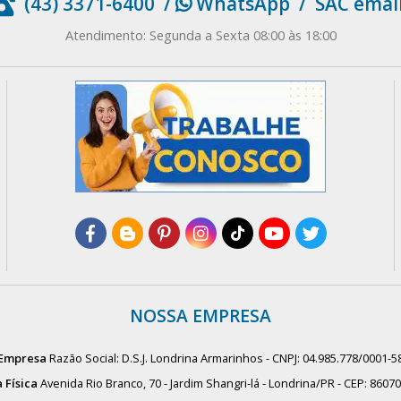
(43) 3371-6400
/
WhatsApp
/
SAC emai
Atendimento: Segunda a Sexta 08:00 às 18:00
NOSSA EMPRESA
Empresa
Razão Social: D.S.J. Londrina Armarinhos - CNPJ: 04.985.778/0001-5
 Física
Avenida Rio Branco, 70 - Jardim Shangri-lá - Londrina/PR - CEP: 8607