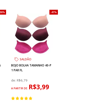
36%
41%
SALDÃO
G
BOJO BOLHA TAMANHO 40-P
1 PAR FL
de:
R$6,79
R$3,99
A PARTIR DE: