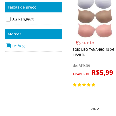
Até R$ 9,99
(7)
SALDÃO
Delfa
(7)
BOJO LISO TAMANHO 48-XG
1 PAR FL
de:
R$9,39
R$5,99
A PARTIR DE:
DELFA