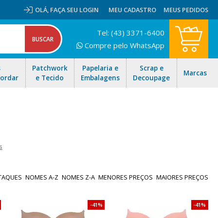
OLÁ,
FAÇA SEU LOGIN
MEU CADASTRO
MEUS PEDIDOS
Tel: (43) 3371-6400
Compre pelo WhatsApp
s
Patchwork
Papelaria e
Scrap e
Marcas
Bordar
e Tecido
Embalagens
Decoupage
s
m uma produção voltada para serviços de dublagem para o setor
s de um cliente local, a empresa decidiu mudar sua estratégia e
TAQUES
NOMES A-Z
NOMES Z-A
MENORES PREÇOS
MAIORES PREÇOS
cidos em 2004. Dessa forma, a Delfa migrou seu foco de produto
idades do mercado.
41%
41%