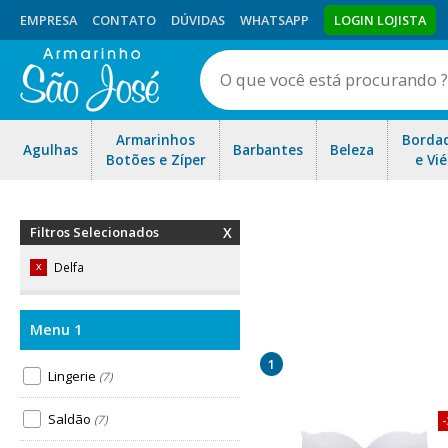
EMPRESA
CONTATO
DÚVIDAS
WHATSAPP
LOGIN LOJISTA
Armarinhos
Borda
Agulhas
Barbantes
Beleza
Botões e Zíper
e Vié
Filtros Selecionados
Delfa
X
A Delfa, fundada em dezem
calçadista. Entretanto, d
1
investir na fabricação e 
Lingerie
(7)
Saldão
(7)