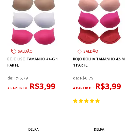
SALDÃO
SALDÃO
BOJO LISO TAMANHO 44-G 1
BOJO BOLHA TAMANHO 42-M
PAR FL
1 PAR FL
de:
R$6,79
de:
R$6,79
R$3,99
R$3,99
A PARTIR DE:
A PARTIR DE:
DELFA
DELFA