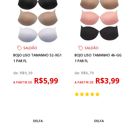
SALDÃO
SALDÃO
BOJO LISO TAMANHO 52-XG1
BOJO LISO TAMANHO 46-GG
1 PAR FL
1 PAR FL
de:
R$9,39
de:
R$6,79
R$5,99
R$3,99
A PARTIR DE:
A PARTIR DE:
DELFA
DELFA