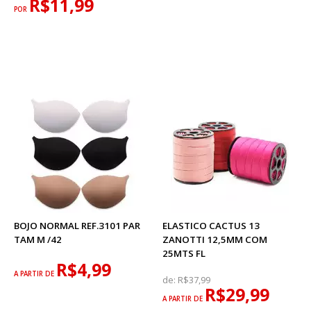
R$11,99
POR
BOJO NORMAL REF.3101 PAR
ELASTICO CACTUS 13
TAM M /42
ZANOTTI 12,5MM COM
25MTS FL
R$4,99
A PARTIR DE
de:
R$37,99
R$29,99
A PARTIR DE