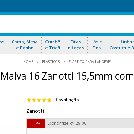
os
Cama, Mesa
Crochê
Fitas
Lãs e
Linha
s
e Banho
e Tricô
e Laços
Fios
Costura e 
HOME
ELÁSTICOS
ELASTICO-PARA-LANGERIE
o Malva 16 Zanotti 15,5mm co
1 avaliação
Zanotti
Economize
R$ 29,00
37%