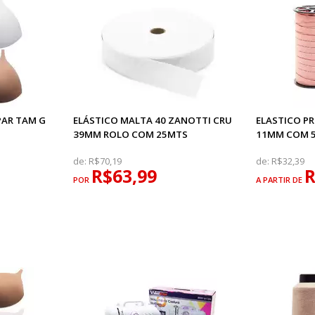
 PAR TAM G
ELÁSTICO MALTA 40 ZANOTTI CRU
ELASTICO P
39MM ROLO COM 25MTS
11MM COM 
de:
R$70,19
de:
R$32,39
R$63,99
R
POR
A PARTIR DE