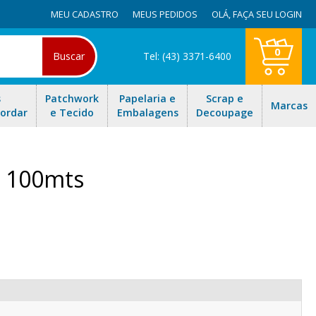
MEU CADASTRO
MEUS PEDIDOS
OLÁ,
FAÇA SEU LOGIN
0
Buscar
Tel: (43) 3371-6400
s
Patchwork
Papelaria e
Scrap e
Marcas
Bordar
e Tecido
Embalagens
Decoupage
m 100mts