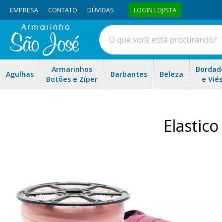
EMPRESA
CONTATO
DÚVIDAS
LOGIN LOJISTA
Armarinhos
Bordad
Agulhas
Barbantes
Beleza
Botões e Zíper
e Vié
Elastic