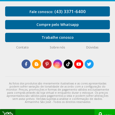
(43) 3371-6400
Fale conosco:
Compre pelo Whatsapp
Trabalhe conosco
Contato
Sobre nós
Dúvidas
As fotos dos produtos são meramente ilustrativas e as cores apresentadas
podem sofrer variação de tonalidade de acordo com a configuração do
monitor. Preços, promoções e formas de pagamento válidos exclusivamente
para compras através da loja virtual e enquanto durar o estoque. Os preços
apresentados são válidos para pagamentos a vista e podem sofrer alterações
sem aviso prévio. Vendas sujeitas a análise e confirmação de dados.
Armarinho São José - Todos os direitos reservados