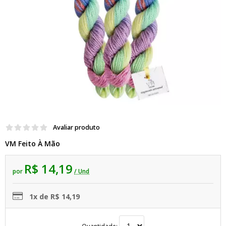
Avaliar produto
VM Feito À Mão
R$ 14,19
por
/ Und
1x de R$ 14,19
Quantidade: