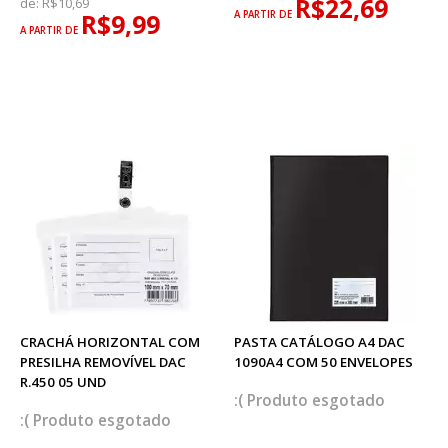
R$22,69
de:
R$10,69
R$9,99
A PARTIR DE
A PARTIR DE
CRACHÁ HORIZONTAL COM
PASTA CATÁLOGO A4 DAC
PRESILHA REMOVÍVEL DAC
1090A4 COM 50 ENVELOPES
R.450 05 UND
esgotado
esgotado