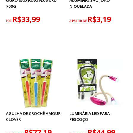
OURO SÃO JOÃO N.06 CRU
ALUMÍNIO SÃO JOÃO
700G
NIQUELADA
R$33,99
R$3,19
POR
A PARTIR DE
AGULHA DE CROCHÊ AMOUR
LUMINÁRIA LED PARA
CLOVER
PESCOÇO
R$77,19
R$44,99