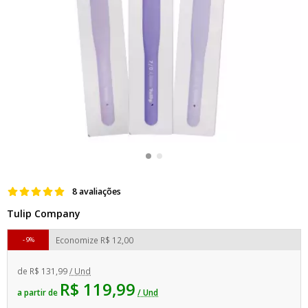
8 avaliações
Tulip Company
Economize
R$ 12,00
9%
de
R$ 131,99
/ Und
R$ 119,99
a partir de
/ Und