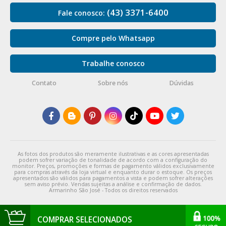
(43) 3371-6400
Fale conosco:
Compre pelo Whatsapp
Trabalhe conosco
Contato
Sobre nós
Dúvidas
As fotos dos produtos são meramente ilustrativas e as cores apresentadas
podem sofrer variação de tonalidade de acordo com a configuração do
monitor. Preços, promoções e formas de pagamento válidos exclusivamente
para compras através da loja virtual e enquanto durar o estoque. Os preços
apresentados são válidos para pagamentos a vista e podem sofrer alterações
sem aviso prévio. Vendas sujeitas a análise e confirmação de dados.
Armarinho São José - Todos os direitos reservados
COMPRAR SELECIONADOS