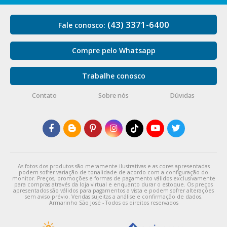
(43) 3371-6400
Fale conosco:
Compre pelo Whatsapp
Trabalhe conosco
Contato
Sobre nós
Dúvidas
As fotos dos produtos são meramente ilustrativas e as cores apresentadas
podem sofrer variação de tonalidade de acordo com a configuração do
monitor. Preços, promoções e formas de pagamento válidos exclusivamente
para compras através da loja virtual e enquanto durar o estoque. Os preços
apresentados são válidos para pagamentos a vista e podem sofrer alterações
sem aviso prévio. Vendas sujeitas a análise e confirmação de dados.
Armarinho São José - Todos os direitos reservados