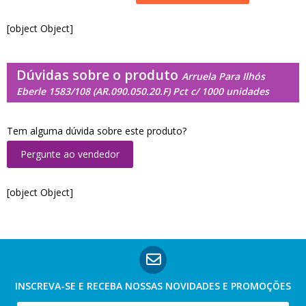
[object Object]
Dúvidas sobre o produto
Arruela Para Ilhós
Eberle 1583/108 (AR.090.050.20.F) Pct c/ 1000 unidades
Tem alguma dúvida sobre este produto?
Pergunte ao vendedor
[object Object]
INSCREVA-SE E RECEBA NOSSAS
NOVIDADES E PROMOÇÕES