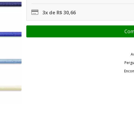
3x de R$ 30,66
A
Pergu
Encon