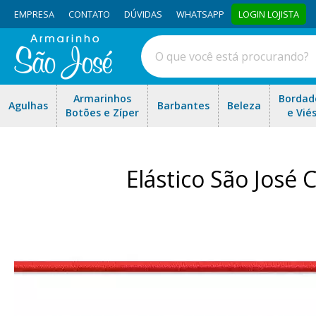
EMPRESA
CONTATO
DÚVIDAS
WHATSAPP
LOGIN LOJISTA
Armarinhos
Bordad
Agulhas
Barbantes
Beleza
Botões e Zíper
e Vié
Elástico São José