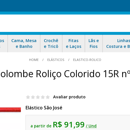
os
Cama, Mesa
Crochê
Fitas
Lãs e
Linha
s
e Banho
e Tricô
e Laços
Fios
Costura e 
HOME
ELÁSTICOS
ELASTICO-ROLICO
 Colombe Roliço Colorido 15R
Avaliar produto
Elástico São José
R$ 91,99
a partir de
/ Und