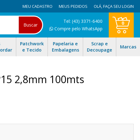
MEU CADASTRO
MEUS PEDIDOS
OLÁ,
FAÇA SEU LOGIN
Tel: (43) 3371-6400
0
Buscar
Compre pelo WhatsApp
s
Patchwork
Papelaria e
Scrap e
Marcas
Bordar
e Tecido
Embalagens
Decoupage
 nº15 2,8mm 100mts