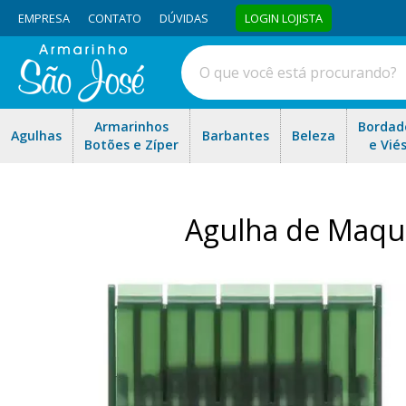
EMPRESA
CONTATO
DÚVIDAS
LOGIN LOJISTA
Armarinhos
Bordad
Agulhas
Barbantes
Beleza
Botões e Zíper
e Vié
Agulha de Maqui