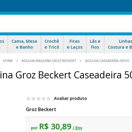
os
Cama, Mesa
Crochê
Fitas
Lãs e
Linha
s
e Banho
e Tricô
e Laços
Fios
Costura e 
HOME
AGULHA MAQUINA GROZ BECKERT
AGULHA-CASEADEIRA-501SC
na Groz Beckert Caseadeira 
Avaliar produto
Groz Beckert
R$ 30,89
por
/ Env