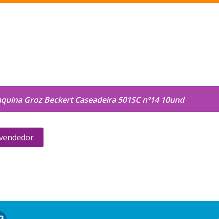
quina Groz Beckert Caseadeira 501SC nº14 10und
 vendedor