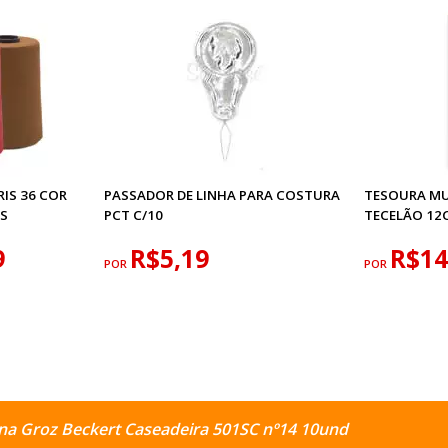
IS 36 COR
PASSADOR DE LINHA PARA COSTURA
TESOURA MU
S
PCT C/10
TECELÃO 12
9
R$5,19
R$14
POR
POR
na Groz Beckert Caseadeira 501SC nº14 10und