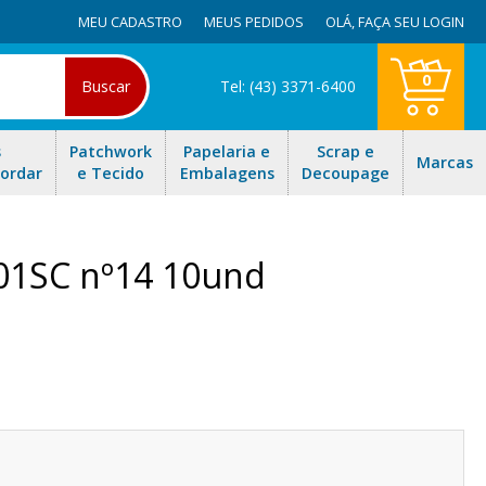
MEU CADASTRO
MEUS PEDIDOS
OLÁ,
FAÇA SEU LOGIN
0
Buscar
Tel: (43) 3371-6400
s
Patchwork
Papelaria e
Scrap e
Marcas
Bordar
e Tecido
Embalagens
Decoupage
501SC nº14 10und