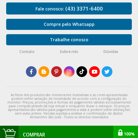
(43) 3371-6400
Fale conosco:
Compre pelo Whatsapp
Trabalhe conosco
Contato
Sobre nós
Dúvidas
As fotos dos produtos são meramente ilustrativas e as cores apresentadas
podem sofrer variação de tonalidade de acordo com a configuração do
monitor. Preços, promoções e formas de pagamento válidos exclusivamente
para compras através da loja virtual e enquanto durar o estoque. Os preços
apresentados são válidos para pagamentos a vista e podem sofrer alterações
sem aviso prévio. Vendas sujeitas a análise e confirmação de dados.
Armarinho São José - Todos os direitos reservados
COMPRAR