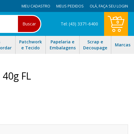
MEU CADASTRO
MEUS PEDIDOS
OLÁ,
FAÇA SEU LOGIN
0
Buscar
Tel: (43) 3371-6400
s
Patchwork
Papelaria e
Scrap e
Marcas
Bordar
e Tecido
Embalagens
Decoupage
 40g FL