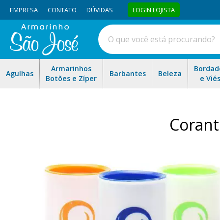
EMPRESA
CONTATO
DÚVIDAS
LOGIN LOJISTA
Armarinhos
Bordad
Agulhas
Barbantes
Beleza
Botões e Zíper
e Vié
Corant