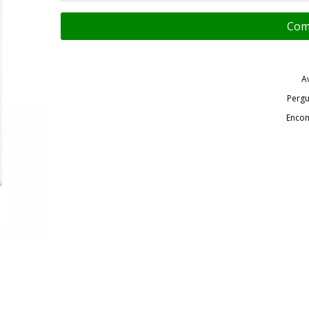
A
Pergu
Encon