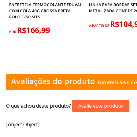
ENTRETELA TERMOCOLANTE EDUVAL
LINHA PARA BORDAR SE
COM COLA 40G GROSSA PRETA
METALIZADA CONE DE 
ROLO C/50 MTS
R$104,
A PARTIR DE
R$166,99
POR
Avaliações do produto
Entretela Sem Co
O que achou deste produto?
Avalie este produto
[object Object]