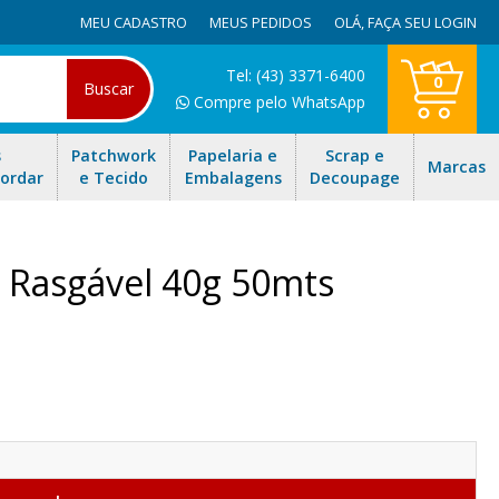
MEU CADASTRO
MEUS PEDIDOS
OLÁ,
FAÇA SEU LOGIN
Tel: (43) 3371-6400
0
Buscar
Compre pelo WhatsApp
s
Patchwork
Papelaria e
Scrap e
Marcas
Bordar
e Tecido
Embalagens
Decoupage
l Rasgável 40g 50mts