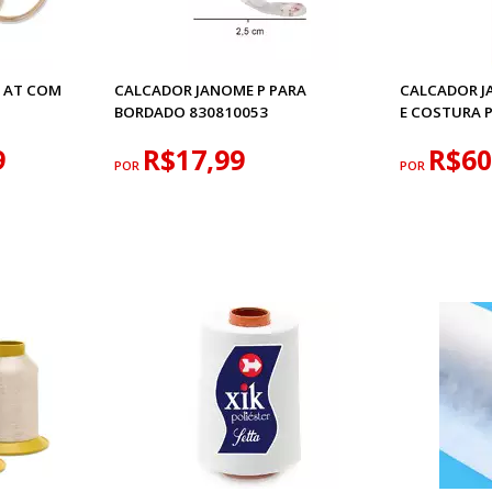
O AT COM
CALCADOR JANOME P PARA
CALCADOR J
BORDADO 830810053
E COSTURA 
9
R$17,99
R$60
POR
POR