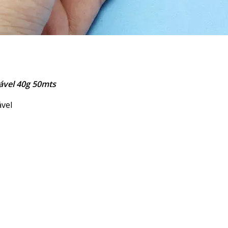
ável 40g 50mts
ável