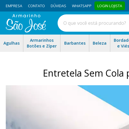
EMPRESA
CONTATO
DÚVIDAS
WHATSAPP
LOGIN LOJISTA
Armarinhos
Bordad
Agulhas
Barbantes
Beleza
Botões e Zíper
e Vié
Entretela Sem Cola 