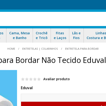
os
Cama, Mesa
Crochê
Fitas
Lãs e
Linha
s
e Banho
e Tricô
e Laços
Fios
Costura e 
HOME
ENTRETELAS | COLARINHOS
ENTRETELA-PARA-BORDAR
para Bordar Não Tecido Eduva
Avaliar produto
Eduval