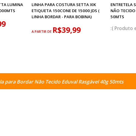
TTA LUMINA
LINHA PARA COSTURA SETTA XIK
ENTRETELA 
2000MTS
ETIQUETA 150CONE DE 15000 JDS (
NÃO TECIDO
LINHA BORDAR - PARA BOBINA)
50MTS
99
R$39,99
A PARTIR DE
la para Bordar Não Tecido Eduval Rasgável 40g 50mts