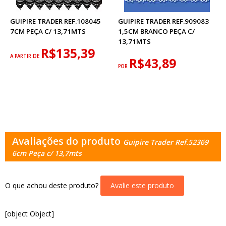
GUIPIRE TRADER REF.108045
GUIPIRE TRADER REF.909083
7CM PEÇA C/ 13,71MTS
1,5CM BRANCO PEÇA C/
13,71MTS
R$135,39
A PARTIR DE
R$43,89
POR
Avaliações do produto
Guipire Trader Ref.52369
6cm Peça c/ 13,7mts
O que achou deste produto?
Avalie este produto
[object Object]