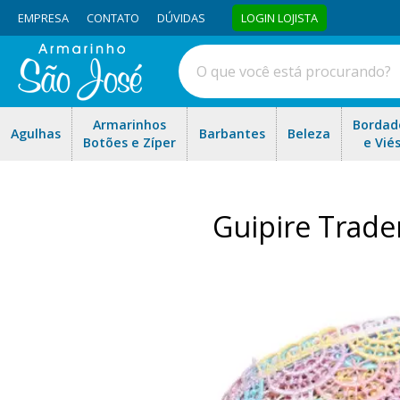
EMPRESA
CONTATO
DÚVIDAS
LOGIN LOJISTA
Armarinhos
Bordad
Agulhas
Barbantes
Beleza
Botões e Zíper
e Vié
Guipire Trade