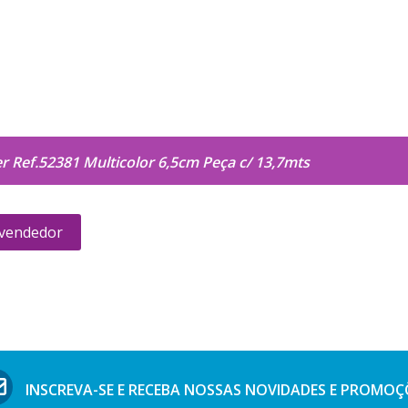
r Ref.52381 Multicolor 6,5cm Peça c/ 13,7mts
 vendedor
INSCREVA-SE E RECEBA NOSSAS
NOVIDADES E PROMOÇ