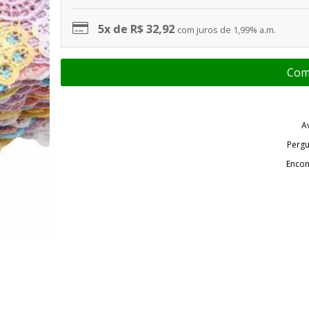
5x de R$ 32,92
com juros de 1,99% a.m.
A
Pergu
Encon