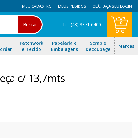
MEU CADASTRO
MEUS PEDIDOS
OLÁ,
FAÇA SEU LOGIN
0
Buscar
Tel: (43) 3371-6400
s
Patchwork
Papelaria e
Scrap e
Marcas
Bordar
e Tecido
Embalagens
Decoupage
eça c/ 13,7mts