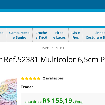
os
Cama, Mesa
Crochê
Fitas
Lãs e
Linha
s
e Banho
e Tricô
e Laços
Fios
Costura e 
HOME
GUIPIR
r Ref.52381 Multicolor 6,5cm P
2 avaliações
Trader
R$ 155,19
a partir de
/ Peça