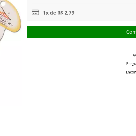
1x de R$ 2,79
A
Pergu
Encon