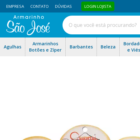
EMPRESA
CONTATO
DÚVIDAS
LOGIN LOJISTA
Armarinhos
Bordad
Agulhas
Barbantes
Beleza
Botões e Zíper
e Vié