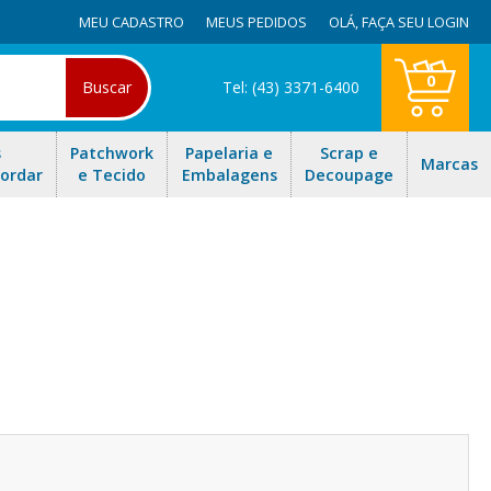
MEU CADASTRO
MEUS PEDIDOS
OLÁ,
FAÇA SEU LOGIN
0
Buscar
Tel: (43) 3371-6400
s
Patchwork
Papelaria e
Scrap e
Marcas
Bordar
e Tecido
Embalagens
Decoupage