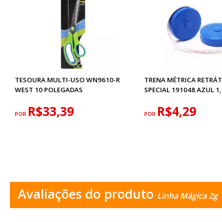
TESOURA MULTI-USO WN9610-R
TRENA MÉTRICA RETRÁT
WEST 10 POLEGADAS
SPECIAL 191048 AZUL 1
R$33,39
R$4,29
POR
POR
Avaliações do produto
Linha Mágica 2g