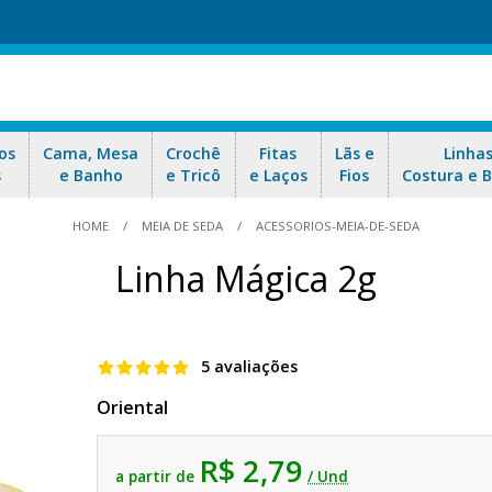
os
Cama, Mesa
Crochê
Fitas
Lãs e
Linha
s
e Banho
e Tricô
e Laços
Fios
Costura e 
HOME
MEIA DE SEDA
ACESSORIOS-MEIA-DE-SEDA
Linha Mágica 2g
5 avaliações
Oriental
R$ 2,79
a partir de
/ Und