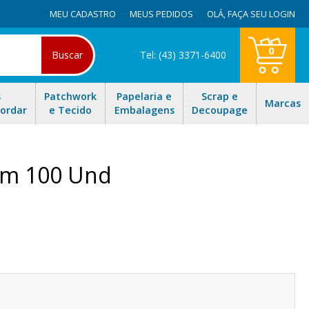
MEU CADASTRO
MEUS PEDIDOS
OLÁ,
FAÇA SEU LOGIN
0
Buscar
Tel: (43) 3371-6400
s
Patchwork
Papelaria e
Scrap e
Marcas
Bordar
e Tecido
Embalagens
Decoupage
om 100 Und