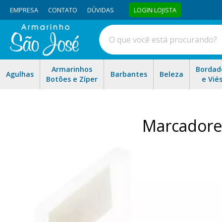
EMPRESA
CONTATO
DÚVIDAS
LOGIN LOJISTA
Armarinhos
Bordad
Agulhas
Barbantes
Beleza
Botões e Zíper
e Vié
Marcadore