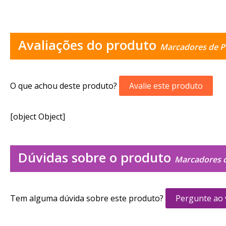
Avaliações do produto
Marcadores de P
O que achou deste produto?
Avalie este produto
[object Object]
Dúvidas sobre o produto
Marcadores 
Tem alguma dúvida sobre este produto?
Pergunte ao