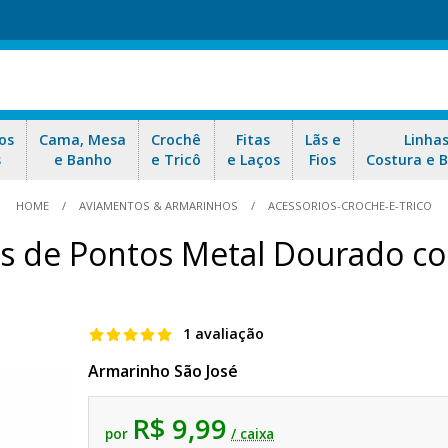
os
Cama, Mesa
Crochê
Fitas
Lãs e
Linha
s
e Banho
e Tricô
e Laços
Fios
Costura e 
HOME
AVIAMENTOS & ARMARINHOS
ACESSORIOS-CROCHE-E-TRICO
s de Pontos Metal Dourado c
1 avaliação
Armarinho São José
R$ 9,99
por
/ caixa