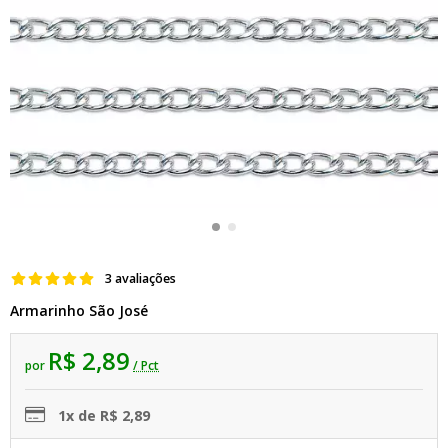
3 avaliações
Armarinho São José
R$ 2,89
por
/ Pct
1x de R$ 2,89