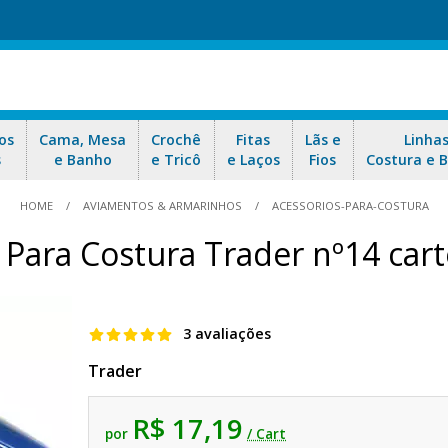
os
Cama, Mesa
Crochê
Fitas
Lãs e
Linha
s
e Banho
e Tricô
e Laços
Fios
Costura e 
HOME
AVIAMENTOS & ARMARINHOS
ACESSORIOS-PARA-COSTURA
 Para Costura Trader nº14 cart
3 avaliações
Trader
R$ 17,19
por
/ Cart