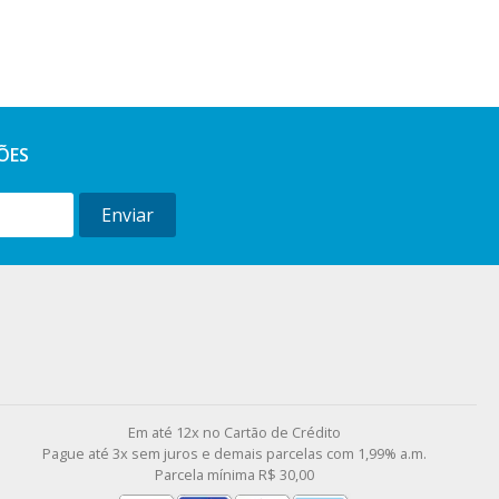
ÕES
Enviar
l
Em até 12x no Cartão de Crédito
Pague até 3x sem juros e demais parcelas com 1,99% a.m.
Parcela mínima R$ 30,00