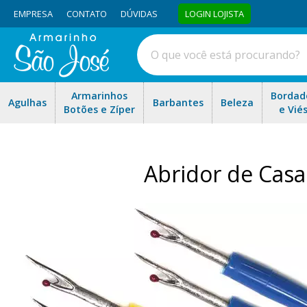
EMPRESA
CONTATO
DÚVIDAS
LOGIN LOJISTA
Armarinhos
Bordad
Agulhas
Barbantes
Beleza
Botões e Zíper
e Vié
Abridor de Casa