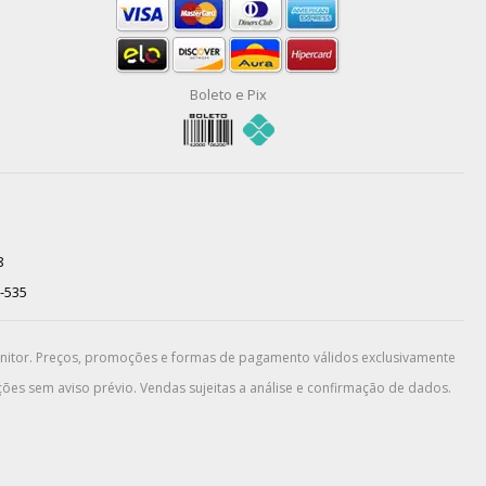
Boleto e Pix
8
0-535
onitor. Preços, promoções e formas de pagamento válidos exclusivamente
ões sem aviso prévio. Vendas sujeitas a análise e confirmação de dados.