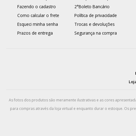
Fazendo o cadastro
2°Boleto Bancário
Como calcular o frete
Política de privacidade
Esqueci minha senha
Trocas e devoluções
Prazos de entrega
Segurança na compra
Loja
As fotos dos produtos são meramente ilustrativas e as cores apresenta
para compras através da loja virtual e enquanto durar o estoque. Os pr