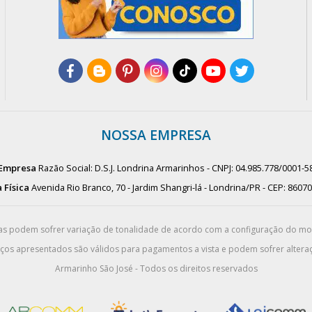
NOSSA EMPRESA
Empresa
Razão Social: D.S.J. Londrina Armarinhos - CNPJ: 04.985.778/0001-5
 Física
Avenida Rio Branco, 70 - Jardim Shangri-lá - Londrina/PR - CEP: 8607
das podem sofrer variação de tonalidade de acordo com a configuração do m
eços apresentados são válidos para pagamentos a vista e podem sofrer alteraç
Armarinho São José - Todos os direitos reservados