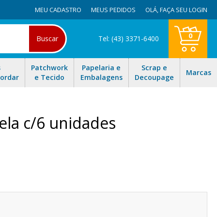
MEU CADASTRO
MEUS PEDIDOS
OLÁ,
FAÇA SEU LOGIN
0
Buscar
Tel: (43) 3371-6400
s
Patchwork
Papelaria e
Scrap e
Marcas
Bordar
e Tecido
Embalagens
Decoupage
ela c/6 unidades