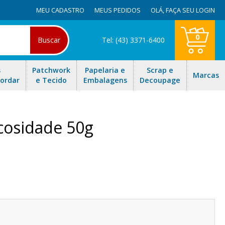
MEU CADASTRO
MEUS PEDIDOS
OLÁ,
FAÇA SEU LOGIN
0
Buscar
Tel: (43) 3371-6400
s
Patchwork
Papelaria e
Scrap e
Marcas
Bordar
e Tecido
Embalagens
Decoupage
scosidade 50g