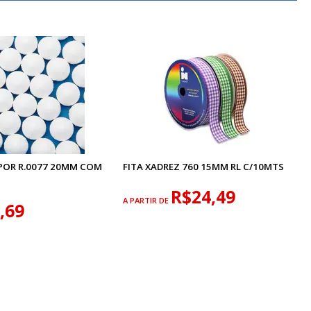
OPOR R.0077 20MM COM
FITA XADREZ 760 15MM RL C/10MTS
R$24,49
A PARTIR DE
,69