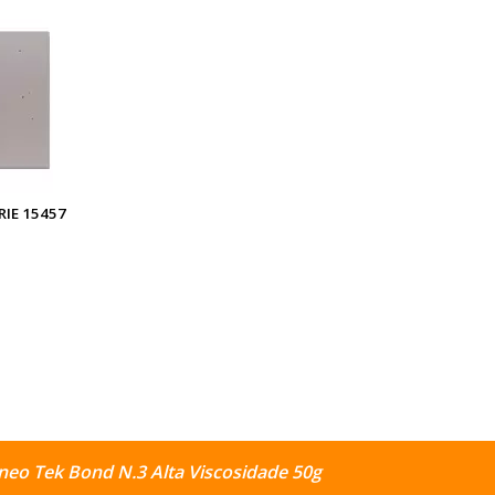
RIE 15457
neo Tek Bond N.3 Alta Viscosidade 50g