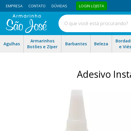
EMPRESA
CONTATO
DÚVIDAS
LOGIN LOJISTA
Armarinhos
Bordad
Agulhas
Barbantes
Beleza
Botões e Zíper
e Vié
Adesivo Inst