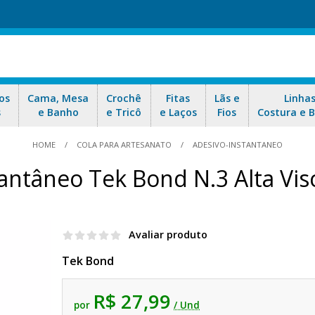
os
Cama, Mesa
Crochê
Fitas
Lãs e
Linha
s
e Banho
e Tricô
e Laços
Fios
Costura e 
HOME
COLA PARA ARTESANATO
ADESIVO-INSTANTANEO
antâneo Tek Bond N.3 Alta Vi
Avaliar produto
Tek Bond
R$ 27,99
por
/ Und