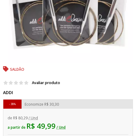
SALDÃO
Avaliar produto
ADDI
Economize
R$ 30,30
38%
de
R$ 80,29
/ Und
R$ 49,99
a partir de
/ Und