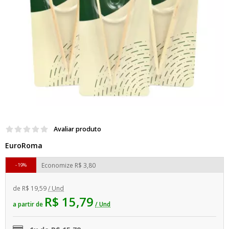
Avaliar produto
EuroRoma
Economize
R$ 3,80
19%
de
R$ 19,59
/ Und
R$ 15,79
a partir de
/ Und