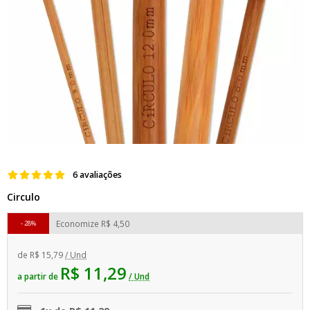
6 avaliações
Circulo
Economize
R$ 4,50
28%
de
R$ 15,79
/ Und
R$ 11,29
a partir de
/ Und