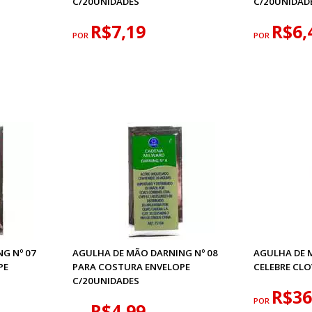
C/20UNIDADES
C/20UNIDAD
R$7,19
R$6,
POR
POR
G Nº 07
AGULHA DE MÃO DARNING Nº 08
AGULHA DE 
PE
PARA COSTURA ENVELOPE
CELEBRE CLO
C/20UNIDADES
R$36
POR
R$4,99