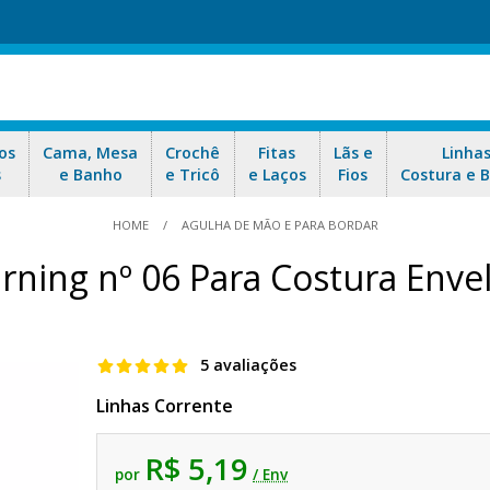
os
Cama, Mesa
Crochê
Fitas
Lãs e
Linha
s
e Banho
e Tricô
e Laços
Fios
Costura e 
HOME
AGULHA DE MÃO E PARA BORDAR
rning nº 06 Para Costura Enve
5 avaliações
Linhas Corrente
R$ 5,19
por
/ Env