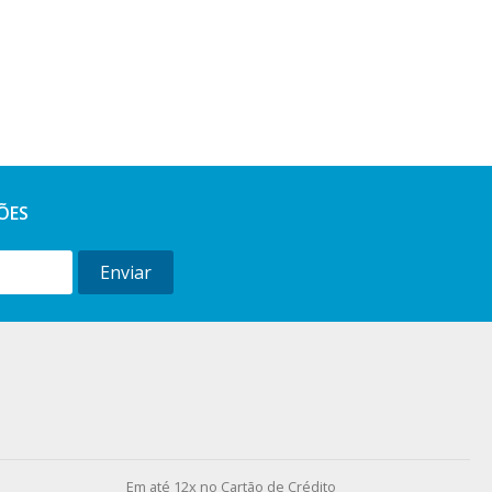
ÕES
Enviar
l
Em até 12x no Cartão de Crédito