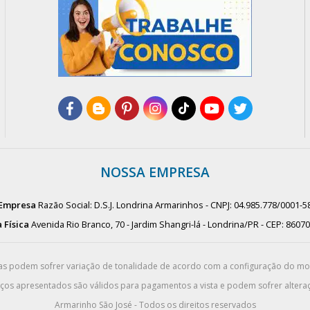
NOSSA EMPRESA
Empresa
Razão Social: D.S.J. Londrina Armarinhos - CNPJ: 04.985.778/0001-5
 Física
Avenida Rio Branco, 70 - Jardim Shangri-lá - Londrina/PR - CEP: 8607
das podem sofrer variação de tonalidade de acordo com a configuração do m
eços apresentados são válidos para pagamentos a vista e podem sofrer alteraç
Armarinho São José - Todos os direitos reservados