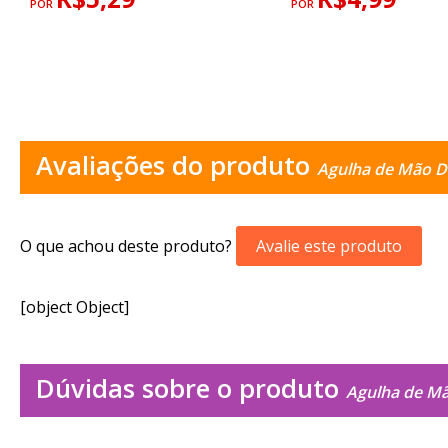
POR
POR
Avaliações do produto
Agulha de Mão Da
O que achou deste produto?
Avalie este produto
[object Object]
Dúvidas sobre o produto
Agulha de Mã