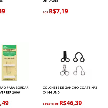
ES
UNIDADES
49
R$7,19
POR
MÃO PARA BORDAR
COLCHETE DE GANCHO COATS N°3
VER REF 2006
C/144 UND
,49
R$46,39
A PARTIR DE