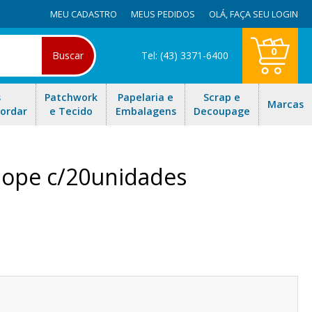
MEU CADASTRO
MEUS PEDIDOS
OLÁ,
FAÇA SEU LOGIN
0
Buscar
Tel: (43) 3371-6400
s
Patchwork
Papelaria e
Scrap e
Marcas
Bordar
e Tecido
Embalagens
Decoupage
lope c/20unidades