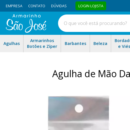
EMPRESA
CONTATO
DÚVIDAS
LOGIN LOJISTA
Armarinhos
Bordad
Agulhas
Barbantes
Beleza
Botões e Zíper
e Vié
Agulha de Mão Da