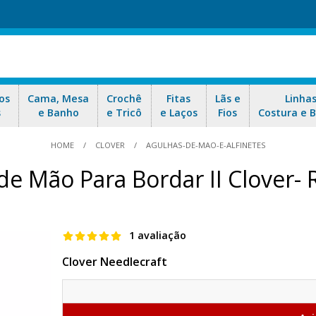
os
Cama, Mesa
Crochê
Fitas
Lãs e
Linha
s
e Banho
e Tricô
e Laços
Fios
Costura e 
HOME
CLOVER
AGULHAS-DE-MAO-E-ALFINETES
de Mão Para Bordar II Clover- 
1 avaliação
Clover Needlecraft