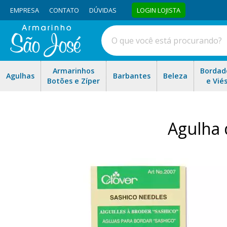
EMPRESA
CONTATO
DÚVIDAS
LOGIN LOJISTA
Armarinhos
Bordad
Agulhas
Barbantes
Beleza
Botões e Zíper
e Vié
Agulha 