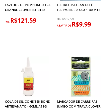
FAZEDOR DE POMPOM EXTRA
FELTRO LISO SANTA FÉ
GRANDE CLOVER REF 3128
FELTYCRIL - 0,48 X 1,40 MTS
R$121,59
de:
R$12,59
POR
R$9,99
A PARTIR DE
COLA DE SILICONE TEK BOND
MARCADOR DE CARREIRAS
ARTESANATO - 60ML / 51G
JUMBO COM TRAVA CLOVER