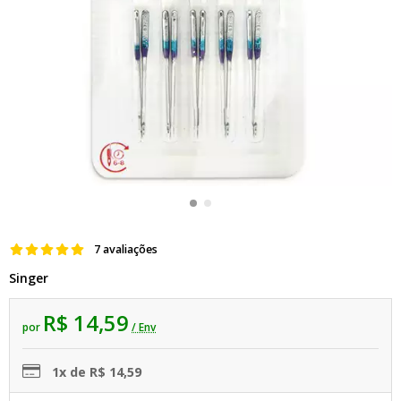
7 avaliações
Singer
R$ 14,59
por
/ Env
1x de R$ 14,59