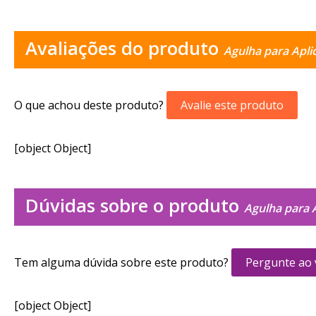
Avaliações do produto
Agulha para Apli
O que achou deste produto?
Avalie este produto
[object Object]
Dúvidas sobre o produto
Agulha para 
Tem alguma dúvida sobre este produto?
Pergunte ao
[object Object]