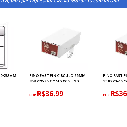
 a Agulha para Aplicador Circulo 358762-10 com 05 Und
 30X38MM
PINO FAST PIN CIRCULO 25MM
PINO FAST 
358770-25 COM 5.000 UND
358770-40 C
R$36,99
R$36
POR
POR