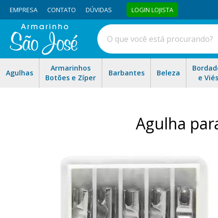
EMPRESA
CONTATO
DÚVIDAS
LOGIN LOJISTA
Armarinhos
Bordad
Agulhas
Barbantes
Beleza
Botões e Zíper
e Vié
Agulha par