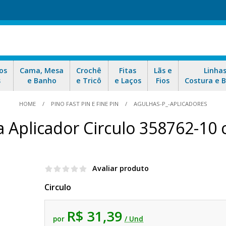
os
Cama, Mesa
Crochê
Fitas
Lãs e
Linha
s
e Banho
e Tricô
e Laços
Fios
Costura e 
HOME
PINO FAST PIN E FINE PIN
AGULHAS-P_-APLICADORES
a Aplicador Circulo 358762-10
Avaliar produto
Circulo
R$ 31,39
por
/ Und